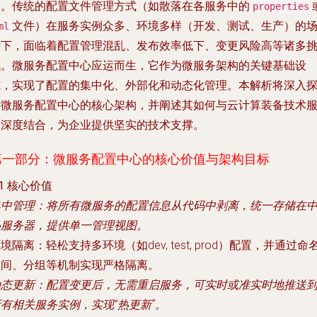
加。传统的配置文件管理方式（如散落在各服务中的
properties
文件）在服务实例众多、环境多样（开发、测试、生产）的
ml
景下，面临着配置管理混乱、发布效率低下、变更风险高等诸多
战。微服务配置中心应运而生，它作为微服务架构的关键基础设
施，实现了配置的集中化、外部化和动态化管理。本解析将深入
讨微服务配置中心的核心架构，并阐述其如何与云计算装备技术
务深度结合，为企业提供坚实的技术支撑。
第一部分：微服务配置中心的核心价值与架构目标
.1 核心价值
集中管理
：将所有微服务的配置信息从代码中剥离，统一存储在
心服务器，提供单一管理视图。
环境隔离
：轻松支持多环境（如dev, test, prod）配置，并通过命
空间、分组等机制实现严格隔离。
动态更新
：配置变更后，无需重启服务，可实时或准实时地推送
有相关服务实例，实现“热更新”。