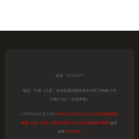
电话：025-537**
地址：中国（江苏）自由贸易试验区南京片区万寿路15号
D4栋C-060（信息申报）
COPYRIGHT © 2026
WWW.JSYSPJW.COM
云计算装备技术
服务
云兑（南京）科技有限公司
云计算装备技术服务
版权
所有
SITEMAP