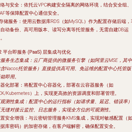
网络与安全
：依托云VPC构建安全隔离的网络环境，结合安全组、
AF等保障配置中心通信安全。
存储服务
：使用云数据库RDS（如MySQL）作为配置存储后端，
受自动备份、高可用版本、读写分离等托管服务，无需自建DB运
维。
.2 平台即服务 (PaaS) 层集成与优化
微服务生态集成
：云厂商提供的微服务引擎（如阿里云MSE，其中
含Nacos托管服务）直接提供高可用、免运维的配置中心托管版
开箱即用。
容器化部署
：将配置中心容器化，部署在云容器服务（如
CK/Kubernetes）上，实现更高效的资源调度和部署管理。
可观测性集成
：配置中心的运行指标（如请求量、延迟、错误率
可无缝对接云监控、日志服务，实现全方位的可观测性。
配置安全增强
：与云密钥管理服务KMS集成，实现对敏感配置（
数据库密码）的加密存储，在客户端解密，确保配置安全。