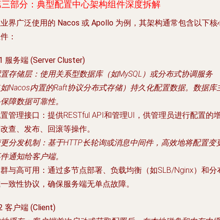
第三部分：典型配置中心架构组件深度拆解
以业界广泛使用的
Nacos
或
Apollo
为例，其架构通常包含以下核
组件：
.1 服务端 (Server Cluster)
配置存储层
：使用关系型数据库（如MySQL）或分布式协调服务
如Nacos内置的Raft协议分布式存储）持久化配置数据。数据库
备保障数据可靠性。
配置管理接口
：提供RESTful API和管理UI，供管理员进行配置的
删改查、发布、回滚等操作。
变更分发机制
：基于HTTP长轮询或消息中间件，高效地将配置变
事件通知给客户端。
集群与高可用
：通过多节点部署、负载均衡（如SLB/Nginx）和分
式一致性协议，确保服务端无单点故障。
.2 客户端 (Client)