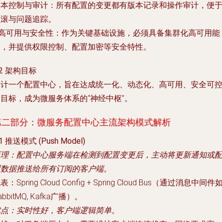
版本控制与审计
：所有配置的变更都有版本记录和操作审计，便
回滚与问题追踪。
高可用与安全性
：作为关键基础设施，必须具备集群化高可用能
力，并提供权限控制、配置加密等安全特性。
.2 架构目标
设计一个配置中心，旨在达成
统一化、动态化、高可用、安全可
目标，成为微服务体系的“神经中枢”。
第二部分：微服务配置中心主流架构模式解析
.1 推送模式 (Push Model)
原理
：配置中心服务端在检测到配置变更后，主动将更新通知或
置数据推送给所有订阅的客户端。
代表
：Spring Cloud Config + Spring Cloud Bus（通过消息中间件
abbitMQ, Kafka广播）。
优点
：实时性好，客户端逻辑简单。