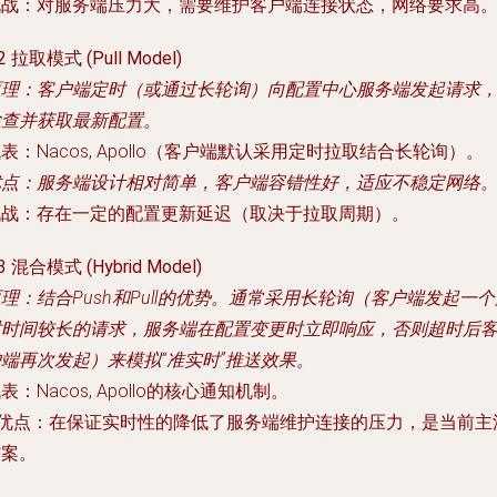
挑战
：对服务端压力大，需要维护客户端连接状态，网络要求高
.2 拉取模式 (Pull Model)
原理
：客户端定时（或通过长轮询）向配置中心服务端发起请求
检查并获取最新配置。
代表
：Nacos, Apollo（客户端默认采用定时拉取结合长轮询）。
优点
：服务端设计相对简单，客户端容错性好，适应不稳定网络
挑战
：存在一定的配置更新延迟（取决于拉取周期）。
.3 混合模式 (Hybrid Model)
原理
：结合Push和Pull的优势。通常采用长轮询（客户端发起一
时时间较长的请求，服务端在配置变更时立即响应，否则超时后
端再次发起）来模拟“准实时”推送效果。
代表
：Nacos, Apollo的核心通知机制。
优点
：在保证实时性的降低了服务端维护连接的压力，是当前主
方案。