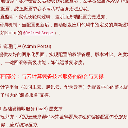
本地缓存
：客户端首次启动或获取配置后，在本地磁盘和内存中
存配置，防止配置中心不可用时服务无法启动。
配置监听
：实现长轮询逻辑，监听服务端配置变更通知。
回调机制
：当配置更新后，自动触发应用代码中预定义的刷新逻
如Spring的
）。
@RefreshScope
.3 管理门户 (Admin Portal)
* 提供友好的图形化界面，实现配置的权限管理、版本对比、灰度
布、一键回滚等高级功能，降低运维复杂度。
第四部分：与云计算装备技术服务的融合与支撑
云计算平台（如阿里云、腾讯云、华为云等）为配置中心的落地
了强大的“装备服务”支撑。
.1 基础设施即服务 (IaaS) 层支撑
弹性计算
：利用云服务器ECS快速部署和弹性扩缩容配置中心服务
集群，应对访问压力。