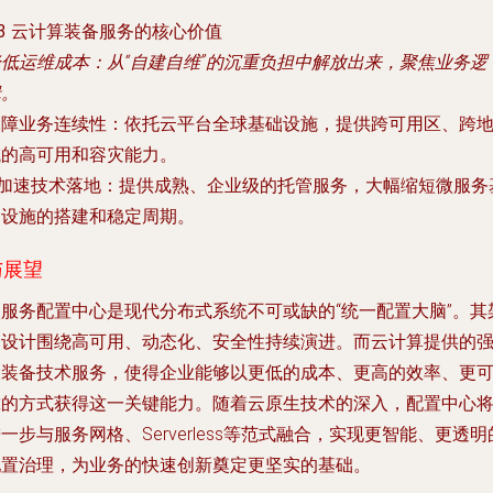
.3 云计算装备服务的核心价值
降低运维成本
：从“自建自维”的沉重负担中解放出来，聚焦业务逻
辑。
保障业务连续性
：依托云平台全球基础设施，提供跨可用区、跨
域的高可用和容灾能力。
加速技术落地
：提供成熟、企业级的托管服务，大幅缩短微服务
础设施的搭建和稳定周期。
与展望
微服务配置中心是现代分布式系统不可或缺的“统一配置大脑”。其
构设计围绕高可用、动态化、安全性持续演进。而云计算提供的
大装备技术服务，使得企业能够以更低的成本、更高的效率、更
靠的方式获得这一关键能力。随着云原生技术的深入，配置中心
一步与服务网格、Serverless等范式融合，实现更智能、更透明
配置治理，为业务的快速创新奠定更坚实的基础。