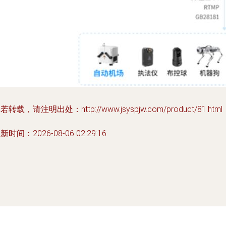
若转载，请注明出处：http://www.jsyspjw.com/product/81.html
新时间：2026-08-06 02:29:16