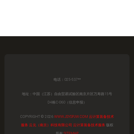
电话：025-537**
地址：中国（江苏）自由贸易试验区南京片区万寿路15号
D4栋C-060（信息申报）
COPYRIGHT © 2026
WWW.JSYSPJW.COM
云计算装备技术
服务
云兑（南京）科技有限公司
云计算装备技术服务
版权
所有
SITEMAP