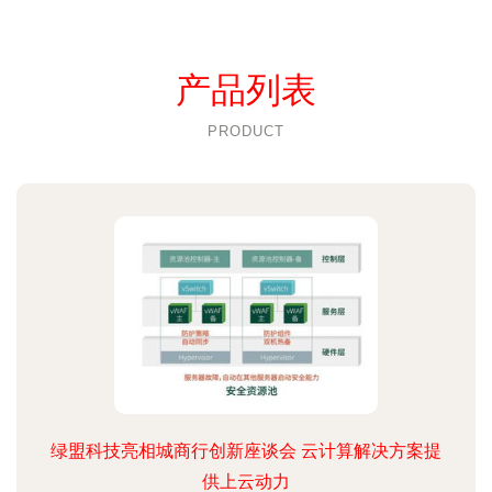
产品列表
PRODUCT
绿盟科技亮相城商行创新座谈会 云计算解决方案提
供上云动力