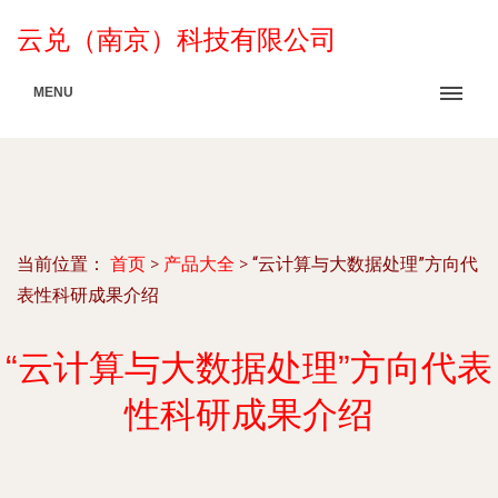
云兑（南京）科技有限公司
MENU
当前位置：
首页
>
产品大全
>
“云计算与大数据处理”方向代
表性科研成果介绍
“云计算与大数据处理”方向代表
性科研成果介绍